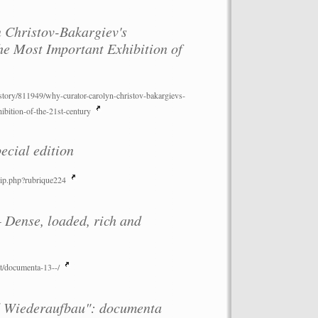
 Christov-Bakargiev's
e Most Important Exhibition of
story/811949/why-curator-carolyn-christov-bakargievs-
ormance auf dem Dach des
ibition-of-the-21st-century
“Let’s Spit on Hegel,” 1970) and
Chiara Fumai, In Auftrag gegeben von
cial edition
o: Henrik Stromberg
pip.php?rubrique224
ense, loaded, rich and
t/documenta-13--/
 Wiederaufbau": documenta