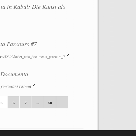
a in Kabul: Die Kunst als
ta Parcours #7
nst/52392/kader_attia_documenta_parcours_7
r Documenta
528,CmC=6765338.html
5
6
7
...
50