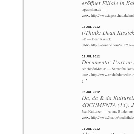
eröffnet Filiale in Ka
tagesschau.de —
http://www.tagesschau.de/mul
LINK /
03 JUL 2012
i-Think: Dean Kiss
i-D — Dean Kissick
http://i-donline.com/2012/07/
LINK /
02 JUL 2012
Documenta: L’art en é
ArtHebdoMedias — Samantha Dem
http://www.artshebdomedias.co
LINK /
2
02 JUL 2012
Da, da & da Kulture
dOCUMENTA (13): Ju
3sat Kulturzeit — Ariane Binder aus
http://www.3sat.de/mediath
LINK /
01 JUL 2012