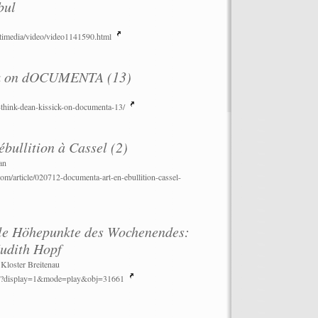
bul
timedia/video/video1141590.html
ick on dOCUMENTA (13)
i-think-dean-kissick-on-documenta-13/
bullition à Cassel (2)
an
m/article/020712-documenta-art-en-ebullition-cassel-
lle Höhepunkte des Wochenendes:
dith Hopf
 Kloster Breitenau
ek/?display=1&mode=play&obj=31661