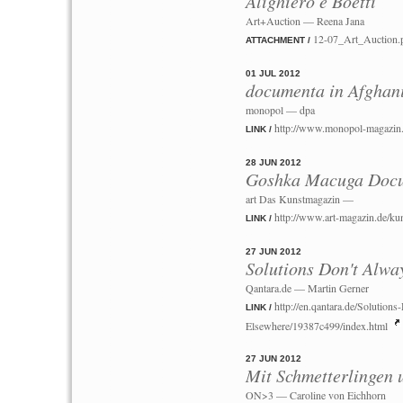
Alighiero e Boetti
Art+Auction — Reena Jana
12-07_Art_Auction.
ATTACHMENT /
01 JUL 2012
documenta in Afghani
monopol — dpa
http://www.monopol-magazin.
LINK /
28 JUN 2012
Goshka Macuga Docu
art Das Kunstmagazin —
http://www.art-magazin.de/
LINK /
27 JUN 2012
Solutions Don't Alw
Qantara.de — Martin Gerner
http://en.qantara.de/Solutio
LINK /
Elsewhere/19387c499/index.html
27 JUN 2012
Mit Schmetterlingen 
ON>3 — Caroline von Eichhorn