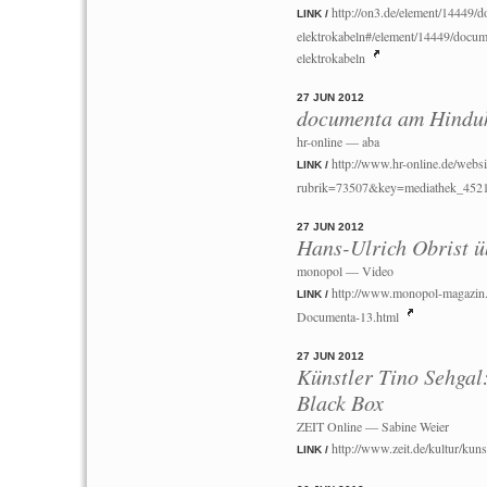
http://on3.de/element/14449/
LINK /
elektrokabeln#/element/14449/docume
elektrokabeln
27 JUN 2012
documenta am Hindu
hr-online — aba
http://www.hr-online.de/websi
LINK /
rubrik=73507&key=mediathek_452
27 JUN 2012
Hans-Ulrich Obrist 
monopol — Video
http://www.monopol-magazin.
LINK /
Documenta-13.html
27 JUN 2012
Künstler Tino Sehgal
Black Box
ZEIT Online — Sabine Weier
http://www.zeit.de/kultur/kun
LINK /