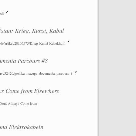
pdf
stan: Krieg, Kunst, Kabul
de/artikel/20105573/Krieg-Kunst-Kabul.html
menta Parcours #8
kunst/52420/goshka_macuga_documenta_parcours_8
ays Come from Elsewhere
ns-Dont-Always-Come-from-
und Elektrokabeln