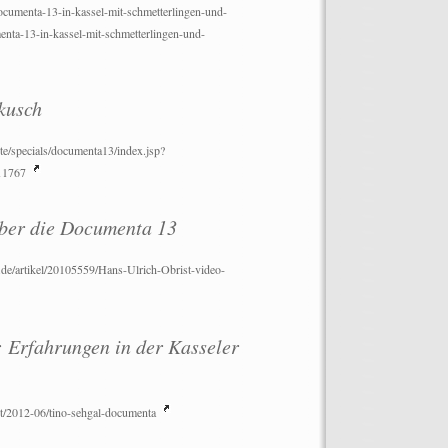
documenta-13-in-kassel-mit-schmetterlingen-und-
nta-13-in-kassel-mit-schmetterlingen-und-
kusch
te/specials/documenta13/index.jsp?
11767
über die Documenta 13
de/artikel/20105559/Hans-Ulrich-Obrist-video-
: Erfahrungen in der Kasseler
st/2012-06/tino-sehgal-documenta