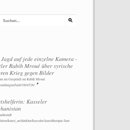
Jagd auf jede einzelne Kamera -
ler Rabih Mroué über syrische
hren Krieg gegen Bilder
ann im Gespräch mi Rabih Mroué
/sendungen/fazit/1804528/
shelferin: Kasseler
ghanistan
aehrendt
lleton/kunst_architektur/kasseler-kunsttherapie-fuer-