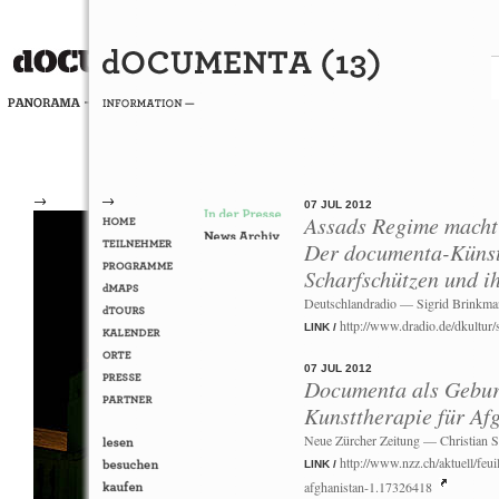
→
→
07 JUL 2012
Assads Regime macht 
Der documenta-Künst
Scharfschützen und i
Deutschlandradio — Sigrid Brinkm
http://www.dradio.de/dkultur
LINK /
07 JUL 2012
Documenta als Geburt
Kunsttherapie für Af
Neue Zürcher Zeitung — Christian S
http://www.nzz.ch/aktuell/feui
LINK /
afghanistan-1.17326418