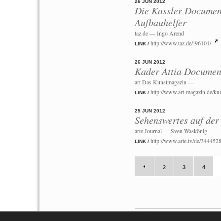
26 JUN 2012
Die Kassler Document
Aufbauhelfer
taz.de — Ingo Arend
http://www.taz.de/!96101/
LINK /
26 JUN 2012
Kader Attia Documen
art Das Kunstmagazin —
http://www.art-magazin.de/ku
LINK /
25 JUN 2012
Sehenswertes auf de
arte Journal — Sven Waskönig
http://www.arte.tv/de/3444
LINK /
2
3
4