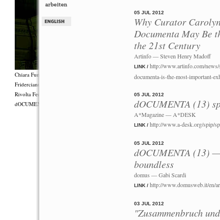
05 JUL 2012
Why Curator Carolyn
Documenta May Be th
the 21st Century
Artinfo — Steven Henry Madoff
http://www.artinfo.com/news/
LINK /
Chiara Fumai, Shut Up. Actually, Talk (The world will not explode), 2012, Gruppenperf
documenta-is-the-most-important-exh
Fridercianums featuring Zalumma Agra und die Stars of the East, Texte von Carla Lonzi (
Rivolta Femminile (“I Say I,” 1977), Kostüme von Antonio Piccirilli, 60 Min., Courtesy 
05 JUL 2012
dOCUMENTA (13) spe
dOCUMENTA (13) und produziert mit Unterstützung des Fiorucci Art Trust, London. Fot
A*Magazine — A*DESK
http://www.a-desk.org/spip/s
LINK /
05 JUL 2012
dOCUMENTA (13) — D
boundless
domus — Gabi Scardi
http://www.domusweb.it/en/ar
LINK /
03 JUL 2012
"Zusammenbruch und