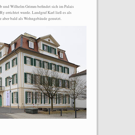
b und Wilhelm Grimm befindet sich im Palais
y errichtet wurde. Landgraf Karl ließ es als
e aber bald als Wohngebäude genutzt.
ormance auf dem Dach des
“Let’s Spit on Hegel,” 1970) and
Chiara Fumai, In Auftrag gegeben von
o: Henrik Stromberg