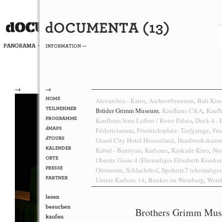
→
→
Alexandria - Kairo
Aschrottbrunnen
Bali Kin
,
,
Brüder Grimm Museum
Kaufhaus C&A
Kaufh
,
,
Kaufhaus Sinn Leffers / Roter Palais
Dock 4 - 
,
Fridericianum
Friedrichsplatz: Tiefgarage
Fri
,
,
Grand City Hotel Hessenland
Handwerkskamm
,
Kabul - Bamiyan
Karlsaue
Kaskade Kino
Neu
,
,
,
Oberste Gasse 4 (Ehemaliges Elisabeth Kranke
Ottoneum
Schlachthof
Spohrstr.7 (ehemalige
,
,
Untere Karlsstr. 14
Bunker im Weinberg
Weinb
,
,
Brothers Grimm Mu