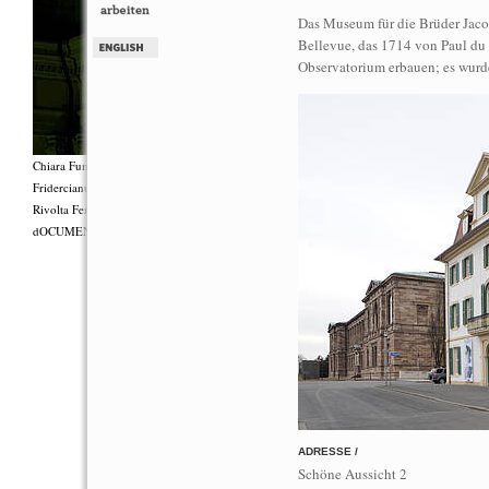
Das Museum für die Brüder Jaco
Bellevue, das 1714 von Paul du R
Observatorium erbauen; es wurd
Chiara Fumai, Shut Up. Actually, Talk (The world will not explode), 2012, Gruppenperf
Fridercianums featuring Zalumma Agra und die Stars of the East, Texte von Carla Lonzi (
Rivolta Femminile (“I Say I,” 1977), Kostüme von Antonio Piccirilli, 60 Min., Courtesy 
dOCUMENTA (13) und produziert mit Unterstützung des Fiorucci Art Trust, London. Fot
ADRESSE /
Schöne Aussicht 2