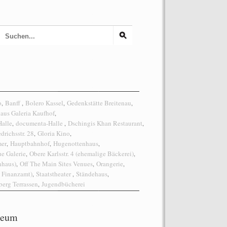
o
Banff
Bolero Kassel
Gedenkstätte Breitenau
,
,
,
,
aus Galeria Kaufhof
,
Halle
documenta-Halle
Dschingis Khan Restaurant
,
,
,
edrichsstr. 28
Gloria Kino
,
,
er
Hauptbahnhof
Hugenottenhaus
,
,
,
e Galerie
Obere Karlsstr. 4 (ehemalige Bäckerei)
,
,
nhaus)
Off The Main Sites Venues
Orangerie
,
,
,
s Finanzamt)
Staatstheater
Ständehaus
,
,
,
erg Terrassen
Jugendbücherei
,
seum