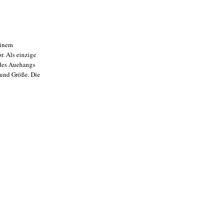
einem
. Als einzige
 des Auehangs
 und Größe. Die