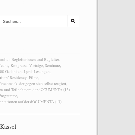
dten Begleiterinnen und Begleiter
,
Teens
,
Kongresse, Vorträge, Seminare
,
 100 Gedanken
,
Lyrik-Lesungen
,
riters' Residency
,
Filme
,
eschmack, der gegen sich selbst reagiert
,
nen und Teilnehmern der dOCUMENTA (13)
 Programme
,
sentationen auf der dOCUMENTA (13)
,
Kassel