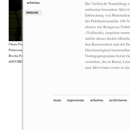
Die Vielleicht Vermittlun
umfassten besondere Aktivitä
Erforschung von Materialie
der Publikationsreihe
100 No
ebenso wie Kongresse,Vorträ
»Vielleicht« inspiriert ware
strebte dieses dichte öffen
den Kunstwerken und der En
Chiara Fumai, Shut Up. Actually, Talk (The world will not explode), 2012, Gruppenperf
Gleichzeitigkeit herzustelle
Fridercianums featuring Zalumma Agra und die Stars of the East, Texte von Carla Lonzi (
Vortragsprogramms boten Gel
Rivolta Femminile (“I Say I,” 1977), Kostüme von Antonio Piccirilli, 60 Min., Courtesy 
verstehen, die in Kunst, Lit
dOCUMENTA (13) und produziert mit Unterstützung des Fiorucci Art Trust, London. Fot
und Aktivismus sowie in der 