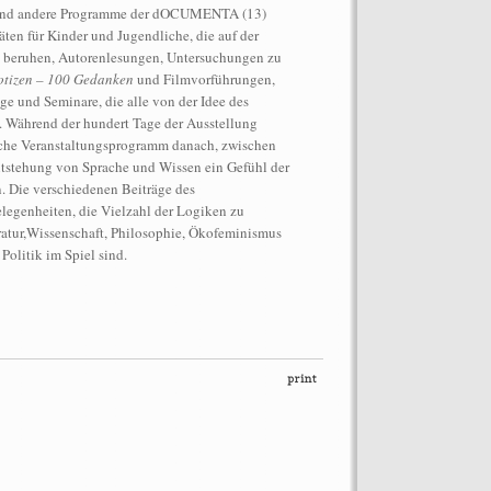
g und andere Programme der dOCUMENTA (13)
ten für Kinder und Jugendliche, die auf der
n beruhen, Autorenlesungen, Untersuchungen zu
tizen – 100 Gedanken
und Filmvorführungen,
ge und Seminare, die alle von der Idee des
n. Während der hundert Tage der Ausstellung
tliche Veranstaltungsprogramm danach, zwischen
tstehung von Sprache und Wissen ein Gefühl der
ormance auf dem Dach des
n. Die verschiedenen Beiträge des
“Let’s Spit on Hegel,” 1970) and
egenheiten, die Vielzahl der Logiken zu
Chiara Fumai, In Auftrag gegeben von
eratur,Wissenschaft, Philosophie, Ökofeminismus
o: Henrik Stromberg
Politik im Spiel sind.