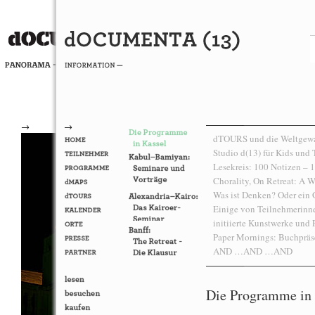
→
→
dTOURS und die Weltgewan
Studio d(13) für Kids und 
Lesekreis: 100 Notizen –
Chorality, On Retreat: A W
Was ist Denken? Oder ein G
Einige von Teilnehmerin
initiierte Kunstwerke und
Paper Mornings: Buchprä
AND …AND …AND
Die Programme in 