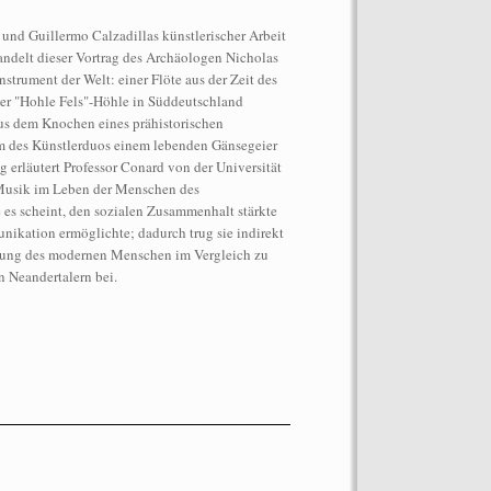
s und Guillermo Calzadillas künstlerischer Arbeit
delt dieser Vortrag des Archäologen Nicholas
trument der Welt: einer Flöte aus der Zeit des
der "Hohle Fels"-Höhle in Süddeutschland
us dem Knochen eines prähistorischen
lm des Künstlerduos einem lebenden Gänsegeier
ag erläutert Professor Conard von der Universität
ormance auf dem Dach des
Musik im Leben der Menschen des
“Let’s Spit on Hegel,” 1970) and
 es scheint, den sozialen Zusammenhalt stärkte
Chiara Fumai, In Auftrag gegeben von
ikation ermöglichte; dadurch trug sie indirekt
o: Henrik Stromberg
tung des modernen Menschen im Vergleich zu
n Neandertalern bei.