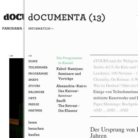
→
→
dTOURS und die Weltgewan
Studio d(13) für Kids und 
Lesekreis: 100 Notizen –
Chorality, On Retreat: A W
Was ist Denken? Oder ein G
Einige von Teilnehmerin
initiierte Kunstwerke und
Paper Mornings: Buchprä
AND …AND …AND
Der Ursprung von 
Jahren