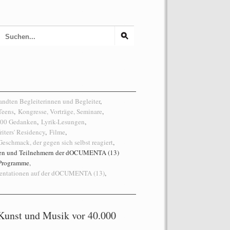
dten Begleiterinnen und Begleiter
,
Teens
,
Kongresse, Vorträge, Seminare
,
 100 Gedanken
,
Lyrik-Lesungen
,
riters' Residency
,
Filme
,
eschmack, der gegen sich selbst reagiert
,
nen und Teilnehmern der dOCUMENTA (13)
 Programme
,
sentationen auf der dOCUMENTA (13)
,
Kunst und Musik vor 40.000