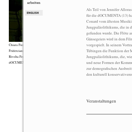
Als Teil von Jennifer Allora
für die dOCUMENTA (13) han
Conard vom ältesten Musikins
Jungpaläolithikums, die in 
gefunden wurde. Die Flöte a
Gänsegeiers wird in dem Fi
vorgespielt. In seinem Vortr
Chiara Fumai, Shut Up. Actually, Talk (The world will not explode), 2012, Gruppenperf
Tübingen die Funktion der 
Fridercianums featuring Zalumma Agra und die Stars of the East, Texte von Carla Lonzi (
Jungpaläolithikums, die, wie
Rivolta Femminile (“I Say I,” 1977), Kostüme von Antonio Piccirilli, 60 Min., Courtesy 
und neue Formen der Kommun
dOCUMENTA (13) und produziert mit Unterstützung des Fiorucci Art Trust, London. Fot
zur demografischen Ausbrei
den kulturell konservativere
Veranstaltungen