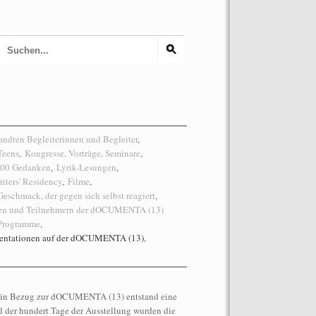
dten Begleiterinnen und Begleiter
,
Teens
,
Kongresse, Vorträge, Seminare
,
 100 Gedanken
,
Lyrik-Lesungen
,
riters' Residency
,
Filme
,
eschmack, der gegen sich selbst reagiert
,
nen und Teilnehmern der dOCUMENTA (13)
 Programme
,
sentationen auf der dOCUMENTA (13)
,
r in Bezug zur dOCUMENTA (13) entstand eine
 der hundert Tage der Ausstellung wurden die