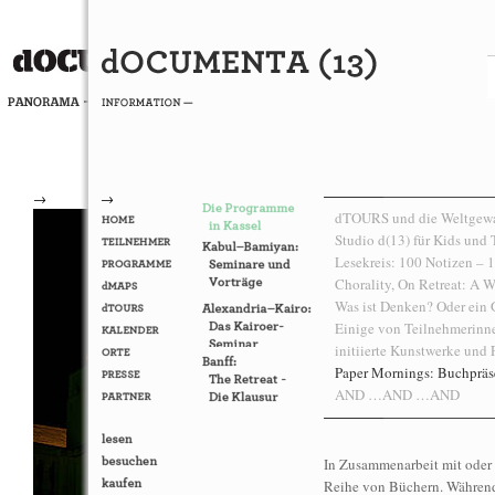
→
→
dTOURS und die Weltgewan
Studio d(13) für Kids und 
Lesekreis: 100 Notizen –
Chorality, On Retreat: A W
Was ist Denken? Oder ein G
Einige von Teilnehmerin
initiierte Kunstwerke und
Paper Mornings: Buchprä
AND …AND …AND
In Zusammenarbeit mit ode
Reihe von Büchern. Während