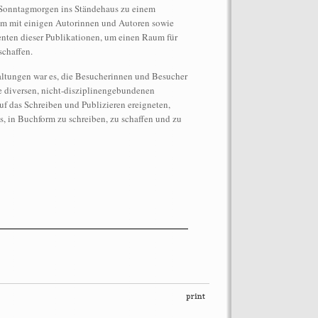
 Sonntagmorgen ins Ständehaus zu einem
am mit einigen Autorinnen und Autoren sowie
nten dieser Publikationen, um einen Raum für
schaffen.
altungen war es, die Besucherinnen und Besucher
diversen, nicht-disziplinengebundenen
auf das Schreiben und Publizieren ereigneten,
ormance auf dem Dach des
s, in Buchform zu schreiben, zu schaffen und zu
“Let’s Spit on Hegel,” 1970) and
Chiara Fumai, In Auftrag gegeben von
o: Henrik Stromberg