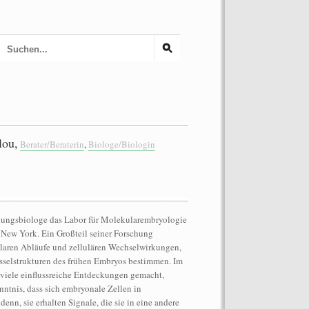
lou,
Berater/Beraterin
,
Biologe/Biologin
cklungsbiologe das Labor für Molekularembryologie
n New York. Ein Großteil seiner Forschung
ularen Abläufe und zellulären Wechselwirkungen,
selstrukturen des frühen Embryos bestimmen. Im
 viele einflussreiche Entdeckungen gemacht,
nntnis, dass sich embryonale Zellen in
denn, sie erhalten Signale, die sie in eine andere