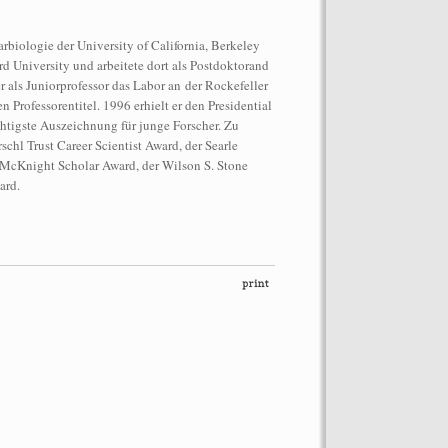
rbiologie der University of California, Berkeley
rd University und arbeitete dort als Postdoktorand
 als Juniorprofessor das Labor an der Rockefeller
n Professorentitel. 1996 erhielt er den Presidential
ächtigste Auszeichnung für junge Forscher. Zu
schl Trust Career Scientist Award, der Searle
ormance auf dem Dach des
 McKnight Scholar Award, der Wilson S. Stone
“Let’s Spit on Hegel,” 1970) and
ard.
Chiara Fumai, In Auftrag gegeben von
o: Henrik Stromberg