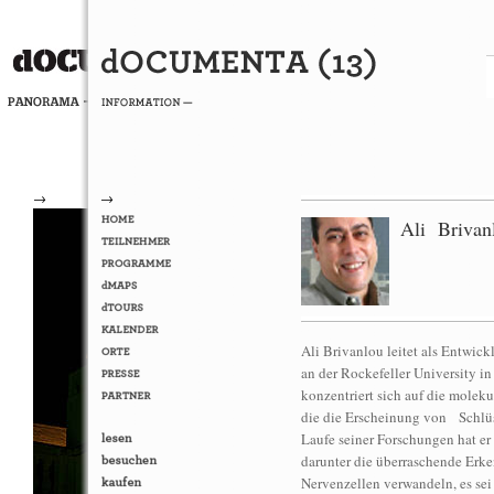
→
→
Ali Brivan
Ali Brivanlou leitet als Entwi
an der Rockefeller University i
konzentriert sich auf die molek
die die Erscheinung von Schlüs
Laufe seiner Forschungen hat er
darunter die überraschende Erke
Nervenzellen verwandeln, es sei 