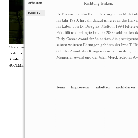
Richtung lenken.
Dr. Brivanlou erhielt den Doktorgrad in Molekula
im Jahr 1990. Im Jahr darauf ging er an die Harva
im Labor von Dr. Douglas Melton. 1994 leitete er
Fakultät und erlangte im Jahr 2000 schließlich de
Early Career Award for Scientists, die prestigetr
seinen weiteren Ehrungen gehören der Irma T. Hir
Chiara Fumai, Shut Up. Actually, Talk (The world will not explode), 2012, Gruppenperf
Scholar Award, das Klingenstein Fellowship, der
Fridercianums featuring Zalumma Agra und die Stars of the East, Texte von Carla Lonzi (
Memorial Award und der John Merck Scholar Aw
Rivolta Femminile (“I Say I,” 1977), Kostüme von Antonio Piccirilli, 60 Min., Courtesy 
dOCUMENTA (13) und produziert mit Unterstützung des Fiorucci Art Trust, London. Fot