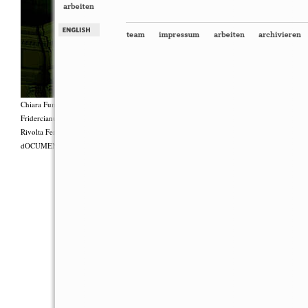
Chiara Fumai, Shut Up. Actually, Talk (The world will not explode), 2012, Gruppenperf
Fridercianums featuring Zalumma Agra und die Stars of the East, Texte von Carla Lonzi (
Rivolta Femminile (“I Say I,” 1977), Kostüme von Antonio Piccirilli, 60 Min., Courtesy 
dOCUMENTA (13) und produziert mit Unterstützung des Fiorucci Art Trust, London. Fot