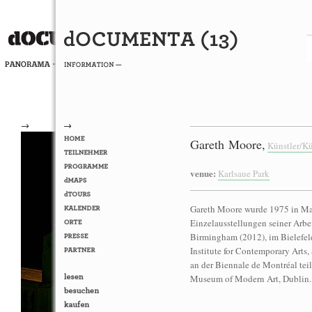
→
→
Gareth Moore,
Künstler/Kü
venue:
Karlsaue Park
Gareth Moore wurde 1975 in Mats
Einzelausstellungen seiner Arbe
Birmingham (2012), im Bielefel
Institute for Contemporary Arts,
an der Biennale de Montréal tei
Museum of Modern Art, Dublin.