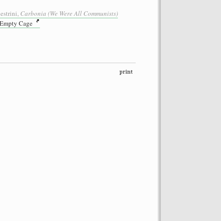
estrini,
Carbonia (We Were All Communists)
 Empty Cage
ormance auf dem Dach des
“Let’s Spit on Hegel,” 1970) and
Chiara Fumai, In Auftrag gegeben von
o: Henrik Stromberg