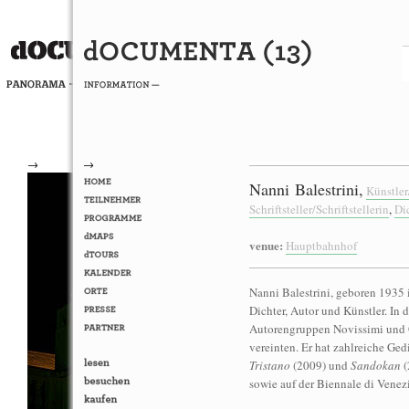
→
→
Nanni Balestrini,
Künstler
Schriftsteller/Schriftstellerin
,
Di
venue:
Hauptbahnhof
Nanni Balestrini, geboren 1935 
Dichter, Autor und Künstler. In 
Autorengruppen Novissimi und G
vereinten. Er hat zahlreiche G
Tristano
(2009) und
Sandokan
(
sowie auf der Biennale di Venezi