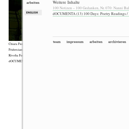
Weitere Inhalte
100 Notizen – 100 Gedanken, Nr. 070: Nanni Bal
dOCUMENTA (13) 100 Days: Poetry Readings /
Chiara Fumai, Shut Up. Actually, Talk (The world will not explode), 2012, Gruppenperf
Fridercianums featuring Zalumma Agra und die Stars of the East, Texte von Carla Lonzi (
Rivolta Femminile (“I Say I,” 1977), Kostüme von Antonio Piccirilli, 60 Min., Courtesy 
dOCUMENTA (13) und produziert mit Unterstützung des Fiorucci Art Trust, London. Fot